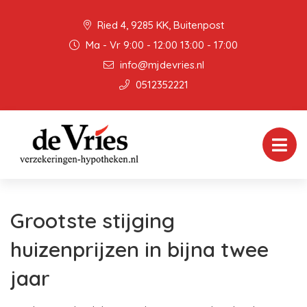
Ried 4, 9285 KK, Buitenpost
Ma - Vr 9:00 - 12:00 13:00 - 17:00
info@mjdevries.nl
0512352221
Grootste stijging
huizenprijzen in bijna twee
jaar