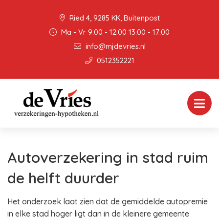
Ried 4, 9285 KK, Buitenpost
Ma - Vr 9:00 - 12:00 13:00 - 17:00
info@mjdevries.nl
0512352221
Autoverzekering in stad ruim
de helft duurder
Het onderzoek laat zien dat de gemiddelde autopremie
in elke stad hoger ligt dan in de kleinere gemeente